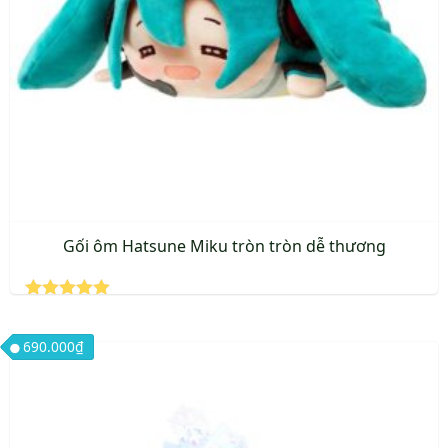
Gối ôm Hatsune Miku tròn tròn dễ thương
Được xếp
hạng
5.00
690.000
₫
5 sao