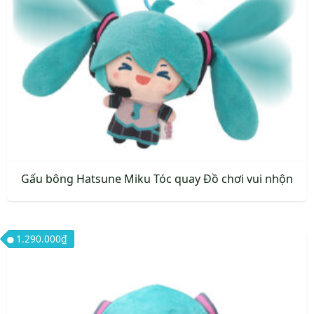
Gấu bông Hatsune Miku Tóc quay Đồ chơi vui nhộn
Sản
phẩm
1.290.000
₫
này
có
nhiều
biến