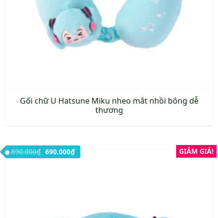
Gối chữ U Hatsune Miku nheo mắt nhồi bông dễ
thương
Giá gốc là: 890.000₫.
Giá hiện tại là: 690.000₫.
GIẢM GIÁ!
890.000
₫
690.000
₫