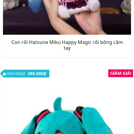
Con rối Hatsune Miku Happy Magic rối bông cầm
tay
Giá gốc là: 650.000₫.
Giá hiện tại là: 490.000₫.
GIẢM GIÁ!
650.000
₫
490.000
₫