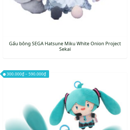
Gấu bông SEGA Hatsune Miku White Onion Project
Sekai
Khoảng giá: từ 300.000₫ đến 590.000₫
300.000
₫
–
590.000
₫