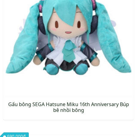
thể.
Các
tùy
chọn
có
thể
được
chọn
trên
trang
sản
phẩm
Gấu bông SEGA Hatsune Miku 16th Anniversary Búp
bê nhồi bông
690.000
₫