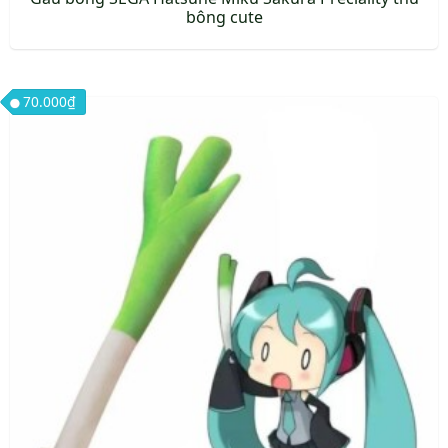
bông cute
70.000
₫