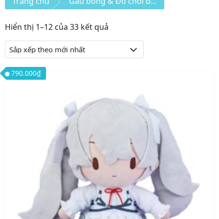
Trang chủ
Gấu bông & Đồ chơi bông
Đã
Hiển thị 1–12 của 33 kết quả
sắp
xếp
theo
790.000
₫
mới
nhất