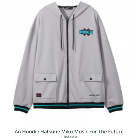
có
nhiều
biến
thể.
Các
tùy
chọn
có
thể
được
chọn
trên
trang
sản
phẩm
Áo Hoodie Hatsune Miku Music For The Future
Unisex