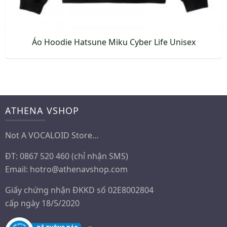
sản
phẩm
Áo Hoodie Hatsune Miku Cyber Life Unisex
Sản
phẩm
này
có
ATHENA VSHOP
nhiều
biến
Not A VOCALOID Store…
thể.
ĐT: 0867 520 460 (chỉ nhận SMS)
Các
Email:
hotro@athenavshop.com
tùy
chọn
Giấy chứng nhận ĐKKD số 02E8002804
có
cấp ngày 18/5/2020
thể
được