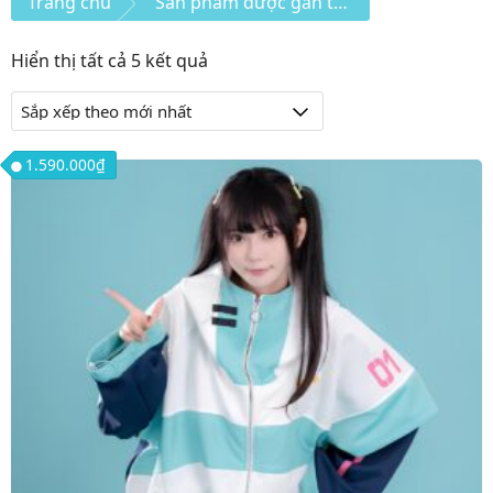
Trang chủ
Sản phẩm được gắn thẻ “áo hoodie”
Đã
Hiển thị tất cả 5 kết quả
sắp
xếp
theo
1.590.000
₫
mới
nhất