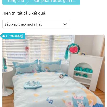
Trang chủ
Sản phẩm được gắn thẻ “chăn”
Đã
Hiển thị tất cả 3 kết quả
sắp
xếp
theo
1.250.000
₫
mới
nhất