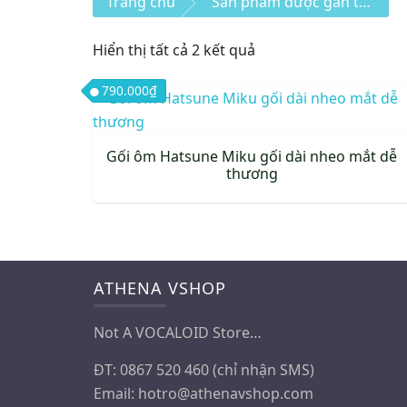
Trang chủ
Sản phẩm được gắn thẻ “gối”
Đã
Hiển thị tất cả 2 kết quả
sắp
790.000
₫
xếp
theo
mới
Gối ôm Hatsune Miku gối dài nheo mắt dễ
nhất
thương
ATHENA VSHOP
Not A VOCALOID Store…
ĐT: 0867 520 460 (chỉ nhận SMS)
Email:
hotro@athenavshop.com