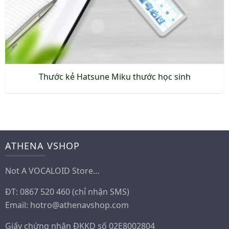
Thước kẻ Hatsune Miku thước học sinh
ATHENA VSHOP
Not A VOCALOID Store…
ĐT: 0867 520 460 (chỉ nhận SMS)
Email:
hotro@athenavshop.com
Giấy chứng nhận ĐKKD số 02E8002804