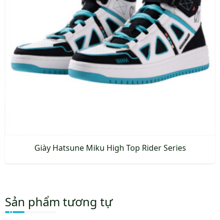
tùy
chọn
có
thể
được
chọn
trên
trang
sản
phẩm
Giày Hatsune Miku High Top Rider Series
Sản
phẩm
này
Sản phẩm tương tự
có