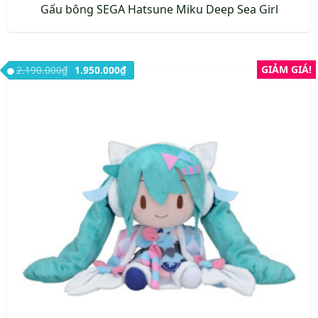
Gấu bông SEGA Hatsune Miku Deep Sea Girl
Giá gốc là: 2.190.000₫.
Giá hiện tại là: 1.950.000₫.
GIẢM GIÁ!
2.190.000
₫
1.950.000
₫