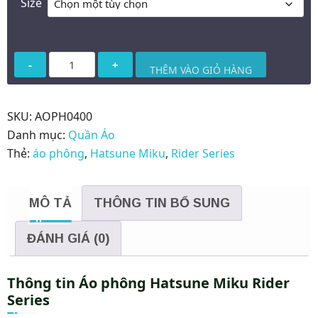
Size
Áo
THÊM VÀO GIỎ HÀNG
phông
Hatsune
Miku
SKU:
AOPH0400
Rider
Danh mục:
Quần Áo
Series
Thẻ:
áo phông
,
Hatsune Miku
,
Rider Series
số
lượng
MÔ TẢ
THÔNG TIN BỔ SUNG
ĐÁNH GIÁ (0)
Thông tin Áo phông Hatsune Miku Rider
Series