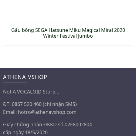
Gấu bông SEGA Hatsune Miku Magical Mirai 2020
Winter Festival Jumbo
ATHENA VSHOP
Not A VOCALOID Store…
ĐT: 0867 520 460 (chỉ nhận SMS)
Email:
hotro@athenavshop.com
Giấy chứng nhận ĐKKD số 02E8002804
cấp ngày 18/5/2020