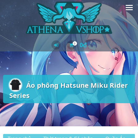
Skip
to
content
0
₫
0
Áo phông Hatsune Miku Rider
Series