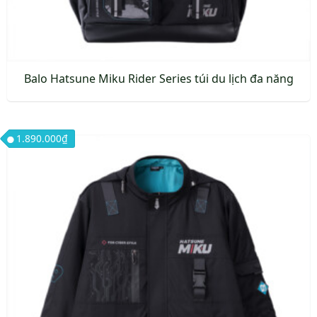
trang
sản
phẩm
Balo Hatsune Miku Rider Series túi du lịch đa năng
1.890.000
₫