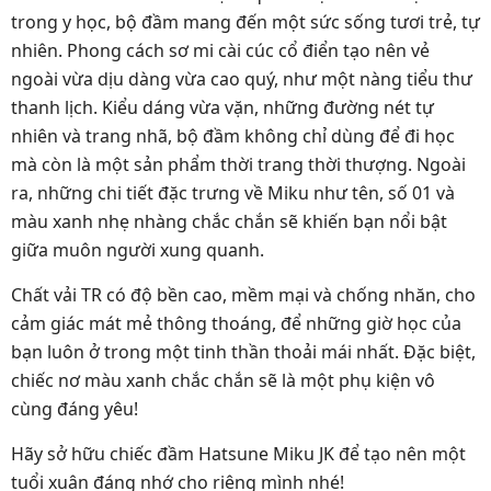
trong y học, bộ đầm mang đến một sức sống tươi trẻ, tự
nhiên. Phong cách sơ mi cài cúc cổ điển tạo nên vẻ
ngoài vừa dịu dàng vừa cao quý, như một nàng tiểu thư
thanh lịch. Kiểu dáng vừa vặn, những đường nét tự
nhiên và trang nhã, bộ đầm không chỉ dùng để đi học
mà còn là một sản phẩm thời trang thời thượng. Ngoài
ra, những chi tiết đặc trưng về Miku như tên, số 01 và
màu xanh nhẹ nhàng chắc chắn sẽ khiến bạn nổi bật
giữa muôn người xung quanh.
Chất vải TR có độ bền cao, mềm mại và chống nhăn, cho
cảm giác mát mẻ thông thoáng, để những giờ học của
bạn luôn ở trong một tinh thần thoải mái nhất. Đặc biệt,
chiếc nơ màu xanh chắc chắn sẽ là một phụ kiện vô
cùng đáng yêu!
Hãy sở hữu chiếc đầm Hatsune Miku JK để tạo nên một
tuổi xuân đáng nhớ cho riêng mình nhé!