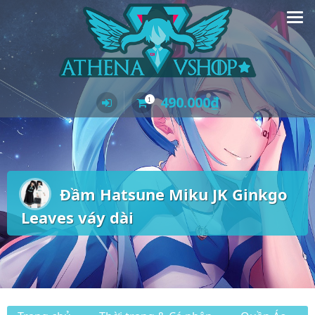
Skip
to
content
490.000
₫
1
Đầm Hatsune Miku JK Ginkgo
Leaves váy dài