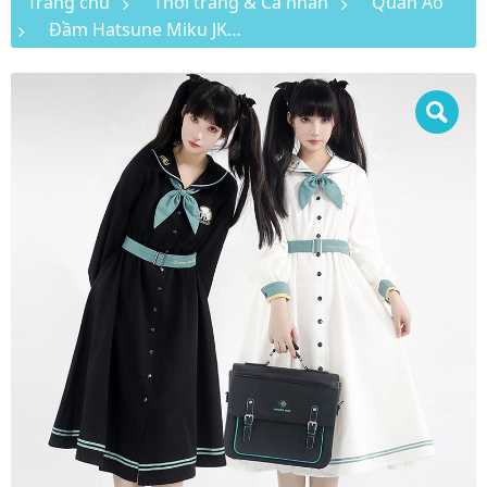
Trang chủ
Thời trang & Cá nhân
Quần Áo
Đầm Hatsune Miku JK Ginkgo Leaves váy dài