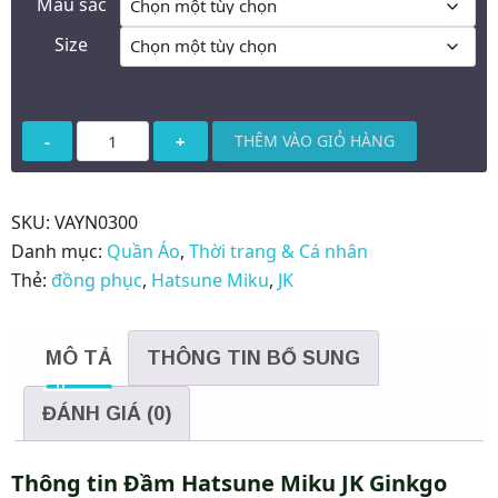
Màu sắc
Size
Đầm
THÊM VÀO GIỎ HÀNG
Hatsune
Miku
JK
SKU:
VAYN0300
Ginkgo
Danh mục:
Quần Áo
,
Thời trang & Cá nhân
Leaves
Thẻ:
đồng phục
,
Hatsune Miku
,
JK
váy
dài
MÔ TẢ
THÔNG TIN BỔ SUNG
số
lượng
ĐÁNH GIÁ (0)
Thông tin Đầm Hatsune Miku JK Ginkgo