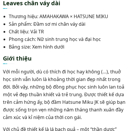
Leaves chân váy dài
Thương hiệu: AMAHAKAWA × HATSUNE MIKU
Sản phẩm: Đầm sơ mi chân váy dài
Chất liệu: Vải TR
Phong cách: Nữ sinh trung học và đại học
Bảng size: Xem hình dưới
Giới thiệu
Với mỗi người, dù có thích đi học hay không (…), thuở
học sinh vẫn luôn là khoảng thời gian đẹp nhất trong
đời. Bởi vậy, những bộ đồng phục học sinh luôn lan toả
một vẻ đẹp thuần khiết và trẻ trung. Được thiết kế dựa
trên cảm hứng ấy, bộ đầm Hatsune Miku JK sẽ giúp bạn
được sống trọn vẹn những năm tháng thanh xuân đầy
cảm xúc và kỉ niệm của thời con gái.
Với chủ đề thiết kế là lá bạch quả – một “thần dược”