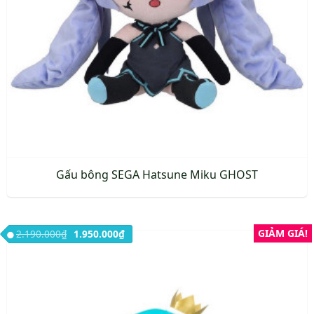
Gấu bông SEGA Hatsune Miku GHOST
Giá gốc là: 2.190.000₫.
Giá hiện tại là: 1.950.000₫.
GIẢM GIÁ!
2.190.000
₫
1.950.000
₫