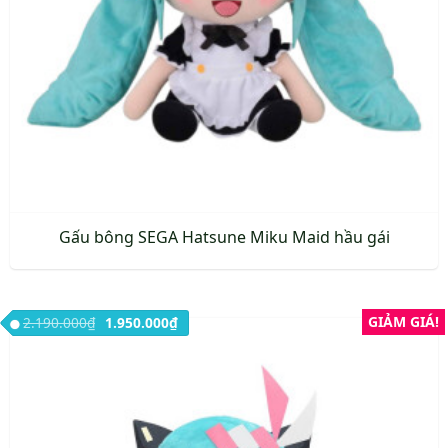
Gấu bông SEGA Hatsune Miku Maid hầu gái
Giá gốc là: 2.190.000₫.
Giá hiện tại là: 1.950.000₫.
GIẢM GIÁ!
2.190.000
₫
1.950.000
₫