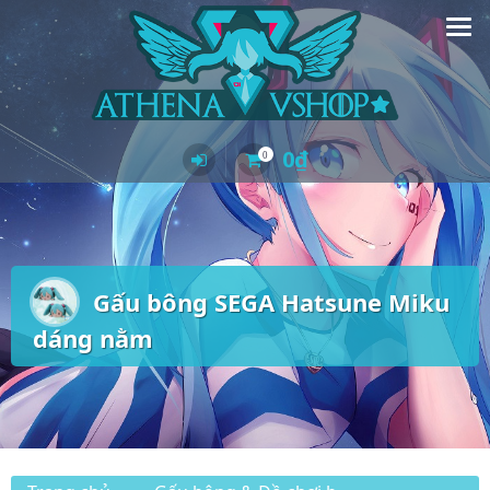
Skip
to
content
0
₫
0
Gấu bông SEGA Hatsune Miku
dáng nằm