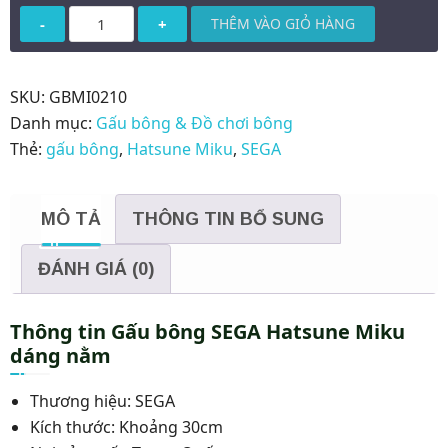
Gấu
THÊM VÀO GIỎ HÀNG
bông
SEGA
Hatsune
SKU:
GBMI0210
Miku
Danh mục:
Gấu bông & Đồ chơi bông
dáng
Thẻ:
gấu bông
,
Hatsune Miku
,
SEGA
nằm
số
MÔ TẢ
THÔNG TIN BỔ SUNG
lượng
ĐÁNH GIÁ (0)
Thông tin Gấu bông SEGA Hatsune Miku
dáng nằm
Thương hiệu: SEGA
Kích thước: Khoảng 30cm