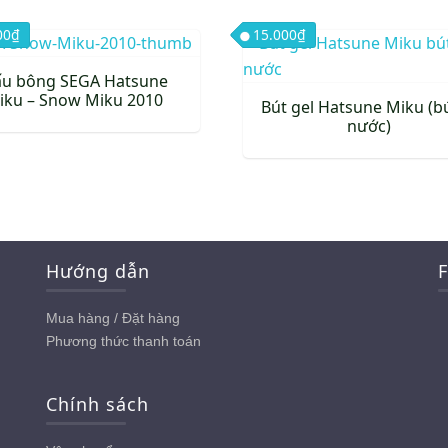
nhiều
00
₫
15.000
₫
biến
thể.
u bông SEGA Hatsune
iku – Snow Miku 2010
Các
Bút gel Hatsune Miku (bú
nước)
tùy
chọn
có
thể
được
chọn
Hướng dẫn
trên
trang
Mua hàng / Đặt hàng
sản
Phương thức thanh toán
phẩm
Chính sách