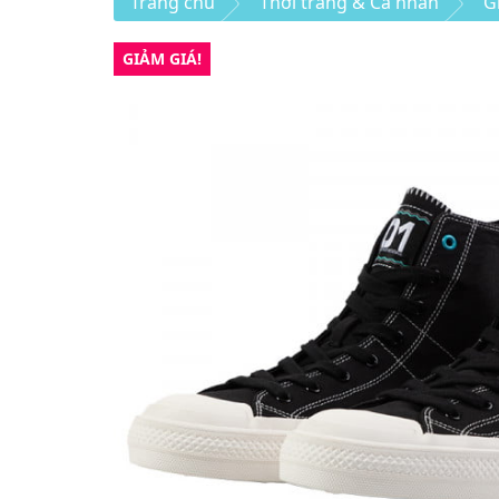
Trang chủ
Thời trang & Cá nhân
G
GIẢM GIÁ!