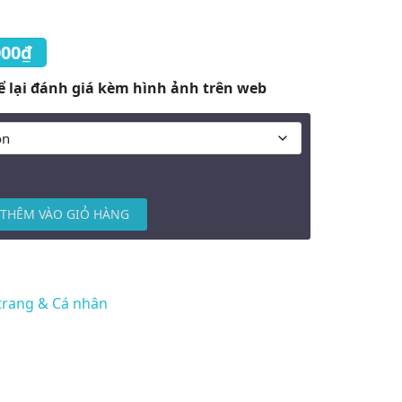
 là: 3.090.000₫.
Giá hiện tại là: 1.690.000₫.
000
₫
ể lại đánh giá kèm hình ảnh trên web
THÊM VÀO GIỎ HÀNG
trang & Cá nhân