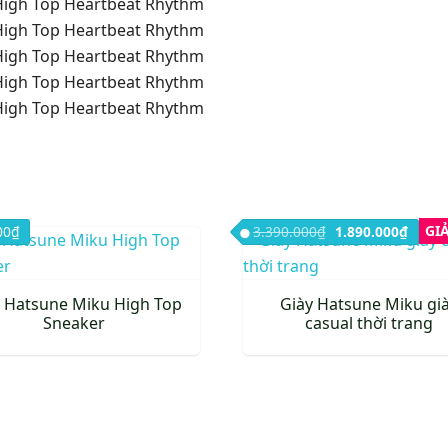
Giá gốc là: 3.390
Giá hi
GI
00
₫
3.390.000
₫
1.890.000
₫
 Hatsune Miku High Top
Giày Hatsune Miku gi
Sneaker
casual thời trang
Sản
phẩm
này
có