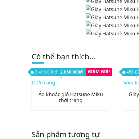
Có thể bạn thích…
Giá gốc là: 3.490.000₫.
Giá hiện tại là: 2.050.000₫.
GIẢM GIÁ!
3.490.000
₫
2.050.000
₫
450.0
Áo khoác gió Hatsune Miku
Giày
thời trang
Sản
Sản
phẩm
phẩm
này
này
Sản phẩm tương tự
có
có