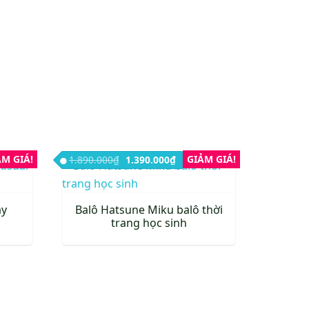
.000₫.
ện tại là: 1.890.000₫.
ẢM GIÁ!
Giá gốc là: 1.890.000₫.
Giá hiện tại là: 1.390.000₫.
GIẢM GIÁ!
1.890.000
₫
1.390.000
₫
ày
Balô Hatsune Miku balô thời
trang học sinh