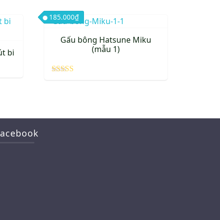
185.000
₫
Gấu bông Hatsune Miku
(mẫu 1)
t bi
Được xếp
hạng
5.00
5 sao
Facebook