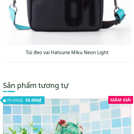
Túi đeo vai Hatsune Miku Neon Light
Sản phẩm tương tự
Giá gốc là: 75.000₫.
Giá hiện tại là: 55.000₫.
GIẢM GIÁ!
75.000
₫
55.000
₫