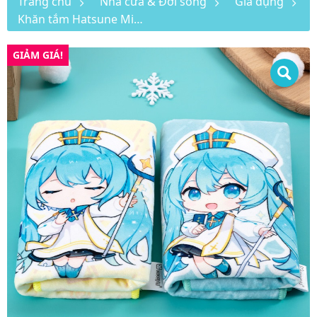
Trang chủ
Nhà cửa & Đời sống
Gia dụng
Khăn tắm Hatsune Miku bộ 2 chiếc
GIẢM GIÁ!