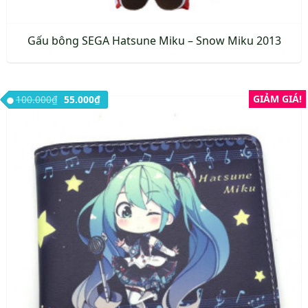
Gấu bông SEGA Hatsune Miku – Snow Miku 2013
Giá gốc là: 100.000₫.
Giá hiện tại là: 55.000₫.
GIẢM GIÁ!
100.000
₫
55.000
₫