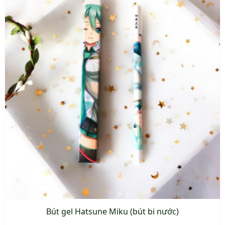
có
nhiều
biến
thể.
Các
tùy
chọn
có
thể
được
chọn
trên
trang
sản
phẩm
Bút gel Hatsune Miku (bút bi nước)