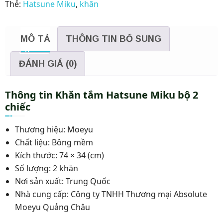
Thẻ:
Hatsune Miku
,
khăn
2
chiếc
số
MÔ TẢ
THÔNG TIN BỔ SUNG
lượng
ĐÁNH GIÁ (0)
Thông tin Khăn tắm Hatsune Miku bộ 2
chiếc
Thương hiệu: Moeyu
Chất liệu: Bông mềm
Kích thước: 74 × 34 (cm)
Số lượng: 2 khăn
Nơi sản xuất: Trung Quốc
Nhà cung cấp: Công ty TNHH Thương mại Absolute
Moeyu Quảng Châu