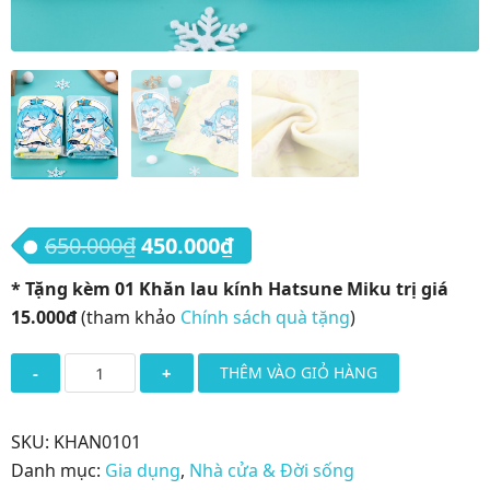
Giá gốc là: 650.000₫.
Giá hiện tại là: 450.000₫.
650.000
₫
450.000
₫
* Tặng kèm 01 Khăn lau kính Hatsune Miku trị giá
15.000đ
(tham khảo
Chính sách quà tặng
)
Khăn
THÊM VÀO GIỎ HÀNG
tắm
Hatsune
SKU:
KHAN0101
Miku
Danh mục:
Gia dụng
,
Nhà cửa & Đời sống
bộ