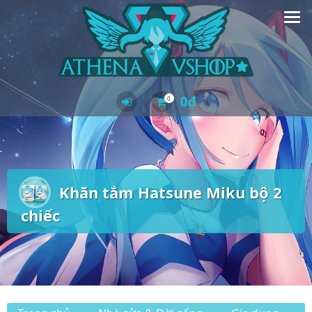
Skip
to
content
0
₫
0
Khăn tắm Hatsune Miku bộ 2
chiếc