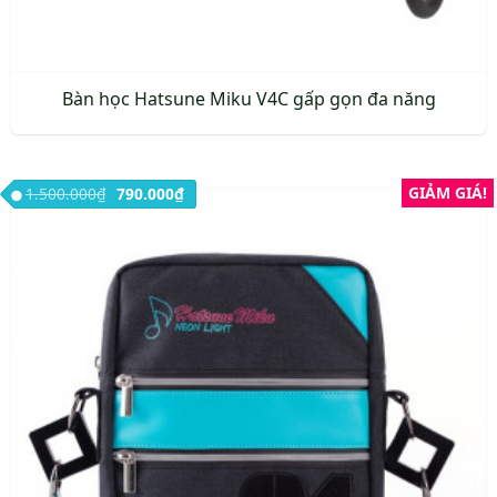
Bàn học Hatsune Miku V4C gấp gọn đa năng
Giá gốc là: 1.500.000₫.
Giá hiện tại là: 790.000₫.
GIẢM GIÁ!
1.500.000
₫
790.000
₫