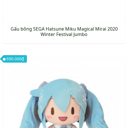
trang
sản
phẩm
Gấu bông SEGA Hatsune Miku Magical Mirai 2020
Winter Festival Jumbo
690.000
₫