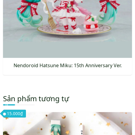
thể
được
chọn
trên
trang
sản
phẩm
Nendoroid Hatsune Miku: 15th Anniversary Ver.
Sản
phẩm
này
Sản phẩm tương tự
có
nhiều
15.000
₫
biến
thể.
Các