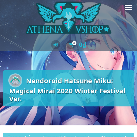
Skip
to
content
0
₫
0
Nendoroid Hatsune Miku:
Magical Mirai 2020 Winter Festival
Ver.