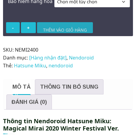
Bảo hiểm hàng hoá
Nendoroid
THÊM VÀO GIỎ HÀNG
Hatsune
Miku:
Magical
SKU:
NEMI2400
Mirai
Danh mục:
[Hàng nhận đặt]
,
Nendoroid
2020
Thẻ:
Hatsune Miku
,
nendoroid
Winter
Festival
MÔ TẢ
THÔNG TIN BỔ SUNG
Ver.
số
ĐÁNH GIÁ (0)
lượng
Thông tin Nendoroid Hatsune Miku:
Magical Mirai 2020 Winter Festival Ver.