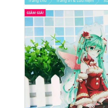
Trang chủ
Trang trí & Lưu niệm
St
GIẢM GIÁ!