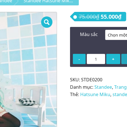
andee
Standee Hatsune Miku tượng để bàn (mẫu 2)
Giá gốc là
Gi
75.000
₫
55.000
₫
Màu sắc
Standee
Hatsune
Miku
tượng
SKU:
STDE0200
để
Danh mục:
Standee
,
Trang
bàn
Thẻ:
Hatsune Miku
,
stand
(mẫu
2)
số
lượng