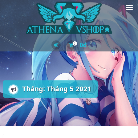
Skip
to
content
0
₫
0
Tháng:
Tháng 5 2021