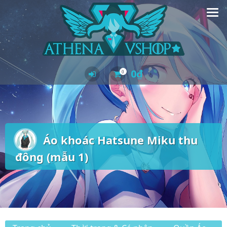
Skip
to
content
0
₫
0
Áo khoác Hatsune Miku thu
đông (mẫu 1)