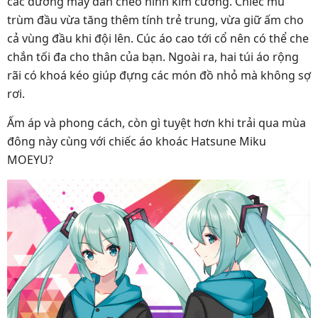
các đường may đan chéo hình kim cương. Chiếc mũ
trùm đầu vừa tăng thêm tính trẻ trung, vừa giữ ấm cho
cả vùng đầu khi đội lên. Cúc áo cao tới cổ nên có thể che
chắn tối đa cho thân của bạn. Ngoài ra, hai túi áo rộng
rãi có khoá kéo giúp đựng các món đồ nhỏ mà không sợ
rơi.
Ấm áp và phong cách, còn gì tuyệt hơn khi trải qua mùa
đông này cùng với chiếc áo khoác Hatsune Miku
MOEYU?