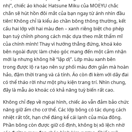
nhị”, chiếc áo khoác Hatsune Miku của MOEYU chắc
chắn sẽ hút hồn đôi mắt của bạn ngay từ ánh nhìn đầu
tiên! Không chỉ là kiểu áo chần bông thông thường, kết
cấu hai lớp với hai màu đen – xanh riêng biệt cho phép
bạn tuỳ chỉnh phong cách mặc dựa theo mắt thẩm mĩ
của chính mình! Thay vì hướng thẳng đứng, khoá kéo
bên ngoài được làm chéo góc mang đến một cảm nhận
mới lạ nhưng không hề “lập dị”. Lớp màu xanh bên
trong được lộ ra tạo nên sự phối màu đơn giản mà hoàn
hảo, đậm thời trang và cá tính. Áo còn đi kèm với dây đai
có thể tháo rời như một phụ kiện trang trí. Nhìn chung,
đây là mẫu áo khoác có khả năng tuỳ biến rất cao.
Không chỉ đẹp về ngoại hình, chiếc áo vẫn đảm bảo chức
năng giữ ấm cho cơ thể. Các lớp bông có tác dụng cách
nhiệt rất tốt, hạn chế đáng kể cái lạnh của mùa đông.
Phần bông còn được giữ cố định, không bị xô lệch nhờ