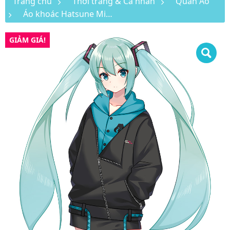
Trang chủ
Thời trang & Cá nhân
Quần Áo
Áo khoác Hatsune Miku thu đông (mẫu 1)
GIẢM GIÁ!