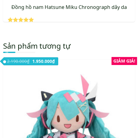
Đồng hồ nam Hatsune Miku Chronograph dây da
Được xếp
hạng
5.00
5 sao
Sản phẩm tương tự
Giá gốc là: 2.190.000₫.
Giá hiện tại là: 1.950.000₫.
GIẢM GIÁ!
2.190.000
₫
1.950.000
₫