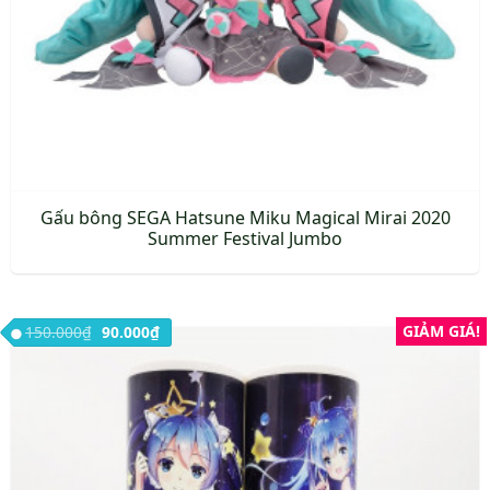
Gấu bông SEGA Hatsune Miku Magical Mirai 2020
Summer Festival Jumbo
Giá gốc là: 150.000₫.
Giá hiện tại là: 90.000₫.
GIẢM GIÁ!
150.000
₫
90.000
₫