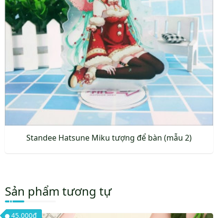
Standee Hatsune Miku tượng để bàn (mẫu 2)
Sản
phẩm
này
Sản phẩm tương tự
có
nhiều
45.000
₫