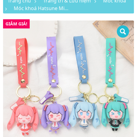
Trang chủ
Trang trí & Lưu niệm
Móc khoá
Móc khoá Hatsune Miku búp bê dây silicone
GIẢM GIÁ!