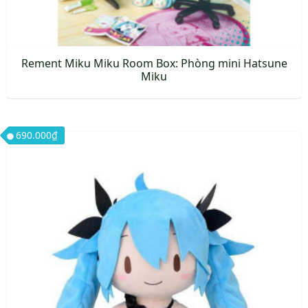
sản
phẩm
Rement Miku Miku Room Box: Phòng mini Hatsune
Miku
690.000
₫