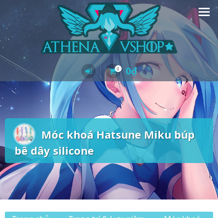
Skip
to
content
0
₫
0
Móc khoá Hatsune Miku búp
bê dây silicone