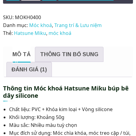
khoá
Hatsune
Miku
SKU:
MOKH0400
búp
Danh mục:
Móc khoá
,
Trang trí & Lưu niệm
bê
Thẻ:
Hatsune Miku
,
móc khoá
dây
silicone
MÔ TẢ
THÔNG TIN BỔ SUNG
số
lượng
ĐÁNH GIÁ (1)
Thông tin Móc khoá Hatsune Miku búp bê
dây silicone
Chất liệu: PVC + Khóa kim loại + Vòng silicone
Khối lượng: Khoảng 50g
Màu sắc: Nhiều màu tuỳ chọn
Mục đích sử dụng: Móc chìa khóa, móc treo cặp / túi,