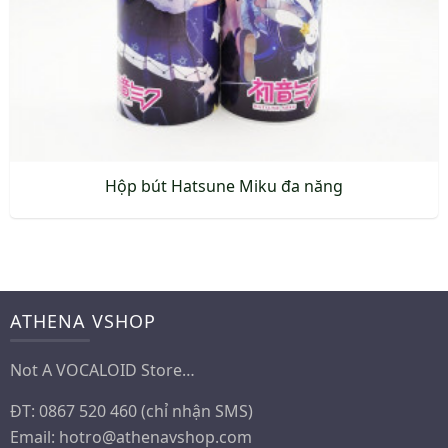
Hộp bút Hatsune Miku đa năng
ATHENA VSHOP
Not A VOCALOID Store…
ĐT: 0867 520 460 (chỉ nhận SMS)
Email:
hotro@athenavshop.com