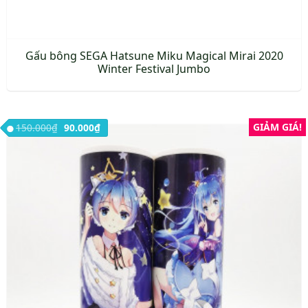
Gấu bông SEGA Hatsune Miku Magical Mirai 2020
Winter Festival Jumbo
Giá gốc là: 150.000₫.
Giá hiện tại là: 90.000₫.
GIẢM GIÁ!
150.000
₫
90.000
₫