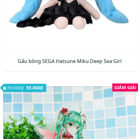
Gấu bông SEGA Hatsune Miku Deep Sea Girl
Giá gốc là: 75.000₫.
Giá hiện tại là: 55.000₫.
GIẢM GIÁ!
75.000
₫
55.000
₫