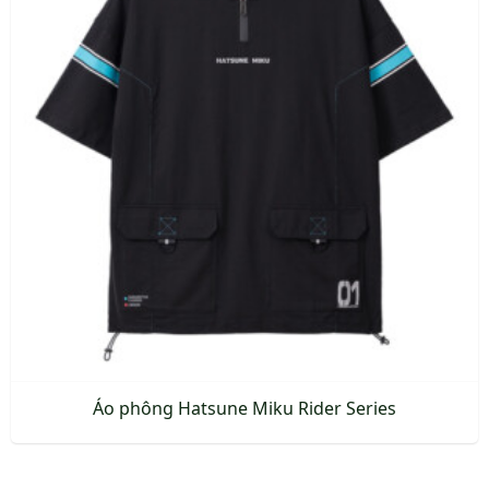
Áo phông Hatsune Miku Rider Series
Sản
phẩm