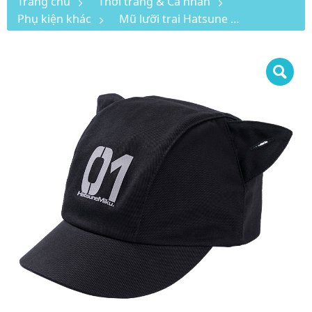
Trang chủ
Thời trang & Cá nhân
Phụ kiện khác
Mũ lưỡi trai Hatsune Miku Rider Series tai mèo