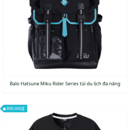
tùy
chọn
có
thể
được
chọn
trên
trang
sản
phẩm
Balo Hatsune Miku Rider Series túi du lịch đa năng
890.000
₫