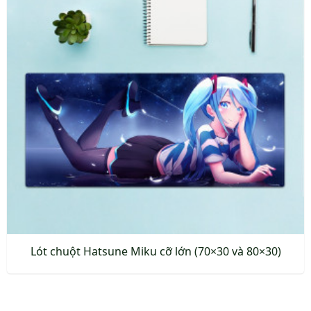
Lót chuột Hatsune Miku cỡ lớn (70×30 và 80×30)
Sản
phẩm