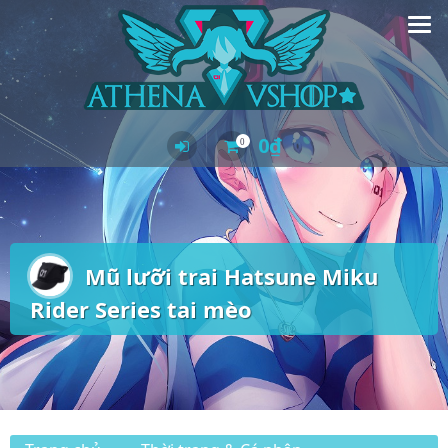
Skip
to
content
0
₫
0
Mũ lưỡi trai Hatsune Miku
Rider Series tai mèo