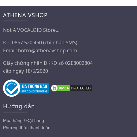
này
có
ATHENA VSHOP
nhiều
biến
Not A VOCALOID Store…
thể.
ĐT: 0867 520 460 (chỉ nhận SMS)
Các
Email:
hotro@athenavshop.com
tùy
chọn
Giấy chứng nhận ĐKKD số 02E8002804
có
cấp ngày 18/5/2020
thể
được
chọn
trên
Hướng dẫn
trang
sản
Mua hàng / Đặt hàng
phẩm
Phương thức thanh toán