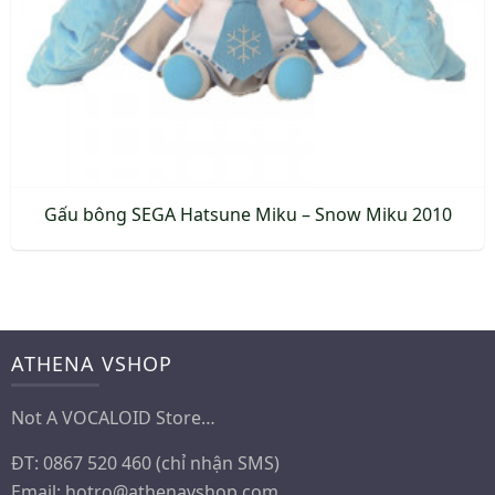
Gấu bông SEGA Hatsune Miku – Snow Miku 2010
ATHENA VSHOP
Not A VOCALOID Store…
ĐT: 0867 520 460 (chỉ nhận SMS)
Email:
hotro@athenavshop.com