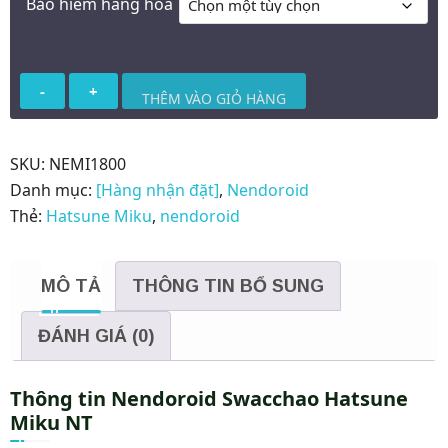
Bảo hiểm hàng hoá
Nendoroid
THÊM VÀO GIỎ HÀNG
Swacchao
Hatsune
Miku
SKU:
NEMI1800
NT
Danh mục:
[Hàng nhận đặt]
,
Nendoroid
số
Thẻ:
Hatsune Miku
,
nendoroid
lượng
MÔ TẢ
THÔNG TIN BỔ SUNG
ĐÁNH GIÁ (0)
Thông tin Nendoroid Swacchao Hatsune
Miku NT