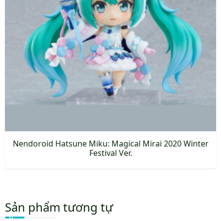
tùy
chọn
có
thể
được
chọn
trên
trang
sản
phẩm
Nendoroid Hatsune Miku: Magical Mirai 2020 Winter
Festival Ver.
Sản
phẩm
này
Sản phẩm tương tự
có