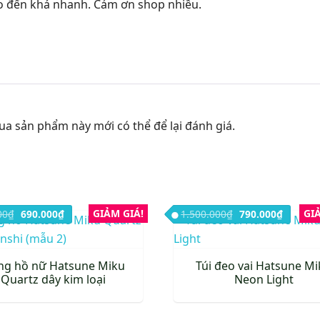
o đến khá nhanh. Cảm ơn shop nhiều.
 sản phẩm này mới có thể để lại đánh giá.
Giá gốc là: 950.000₫.
Giá hiện tại là: 690.000₫.
GIẢM GIÁ!
Giá gốc là: 1.500
Giá hiện
GI
00
₫
690.000
₫
1.500.000
₫
790.000
₫
ng hồ nữ Hatsune Miku
Túi đeo vai Hatsune M
Quartz dây kim loại
Neon Light