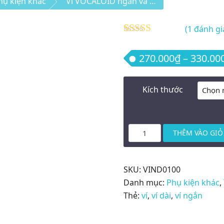
hụ kiện khác
Ví VOCALOID ngắn và dài (mẫu 1)
(
1
đánh gi
5.00
1
trên 5
dựa trên
270.000
₫
–
330.00
đánh giá
Kích thước
Ví
THÊM VÀO GIỎ
VOCALOID
ngắn
và
SKU:
VIND0100
dài
Danh mục:
Phụ kiện khác
,
(mẫu
Thẻ:
ví
,
ví dài
,
ví ngắn
1)
số