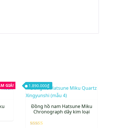
hạng
5
5 sao
.000₫.
 tại là: 790.000₫.
ẢM GIÁ!
1.890.000
₫
iku
Đồng hồ nam Hatsune Miku
Chronograph dây kim loại