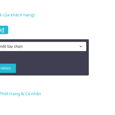
á của khách hàng)
Khoảng giá: từ 270.000₫ đến 330.000₫
0
₫
 HÀNG
Thời trang & Cá nhân