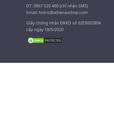
thể.
ĐT: 0867 520 460 (chỉ nhận SMS)
Các
Email:
hotro@athenavshop.com
tùy
chọn
Giấy chứng nhận ĐKKD số 02E8002804
có
cấp ngày 18/5/2020
thể
được
chọn
trên
trang
sản
phẩm