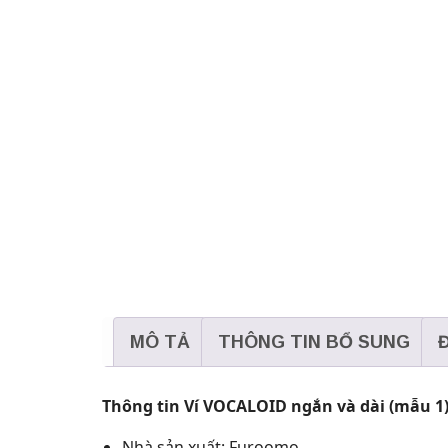
MÔ TẢ
THÔNG TIN BỔ SUNG
Đ
Thông tin Ví VOCALOID ngắn và dài (mẫu 1)
Nhà sản xuất: Furoomo