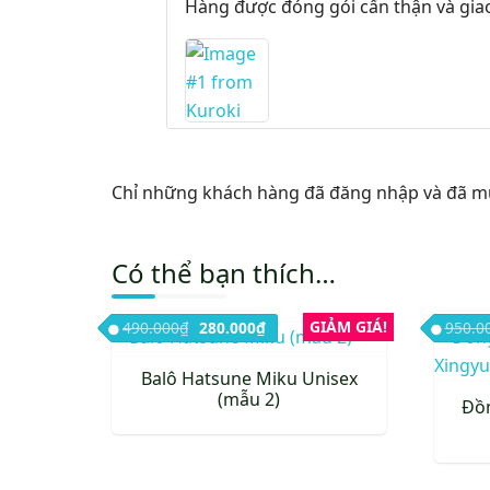
Hàng được đóng gói cẩn thận và gia
Chỉ những khách hàng đã đăng nhập và đã mua
Có thể bạn thích…
Giá gốc là: 490.000₫.
Giá hiện tại là: 280.000₫.
GIẢM GIÁ!
490.000
₫
280.000
₫
950.0
Balô Hatsune Miku Unisex
(mẫu 2)
Đồ