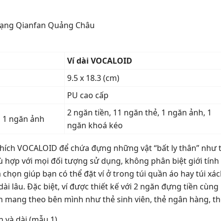
mạng Qianfan Quảng Châu
Ví dài VOCALOID
9.5 x 18.3 (cm)
PU cao cấp
2 ngăn tiền, 11 ngăn thẻ, 1 ngăn ảnh, 1
, 1 ngăn ảnh
ngăn khoá kéo
 thích VOCALOID để chứa đựng những vật “bất ly thân” như t
 hợp với mọi đối tượng sử dụng, không phân biệt giới tính h
a chọn giúp bạn có thể đặt ví ở trong túi quần áo hay túi xá
i lâu. Đặc biệt, ví được thiết kế với 2 ngăn đựng tiền cùn
ần mang theo bên mình như thẻ sinh viên, thẻ ngân hàng, th