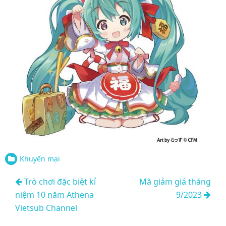
Khuyến mại
Điều
Trò chơi đặc biệt kỉ
Mã giảm giá tháng
hướng
niệm 10 năm Athena
9/2023
bài
Vietsub Channel
viết