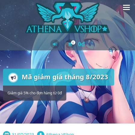
Skip
to
content
0
₫
0
Mã giảm giá tháng 8/2023
Giảm giá 5% cho đơn hàng từ 0đ
31/07/2023
Athena VShop