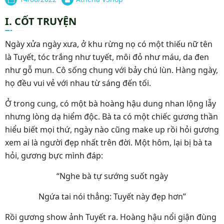
I. CỐT TRUYỆN
Ngày xửa ngày xưa, ở khu rừng nọ có một thiếu nữ tên
là Tuyết, tóc trắng như tuyết, môi đỏ như máu, da đen
như gỗ mun. Cô sống chung với bảy chú lùn. Hàng ngày,
họ đều vui vẻ với nhau từ sáng đến tối.
Ở trong cung, có một bà hoàng hậu dung nhan lộng lẫy
nhưng lòng dạ hiểm độc. Bà ta có một chiếc gương thần
hiểu biết mọi thứ, ngày nào cũng make up rồi hỏi gương
xem ai là người đẹp nhất trên đời. Một hôm, lại bị bà ta
hỏi, gương bực mình đáp:
“Nghe bà tự sướng suốt ngày
Ngứa tai nói thẳng: Tuyết này đẹp hơn”
Rồi gương show ảnh Tuyết ra. Hoàng hậu nổi giận đùng