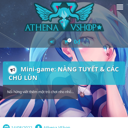
Skip
to
content
0
₫
0
Mini-game: NÀNG TUYẾT & CÁC
CHÚ LÙN
Nổi hứng viết thêm một trò chơi nho nhỏ...
14/08/2022
Athena VShop