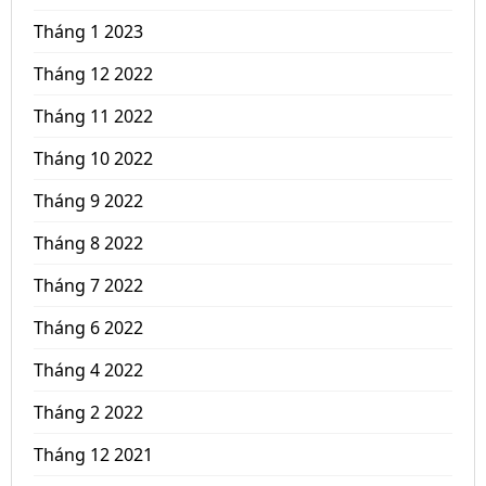
Tháng 1 2023
Tháng 12 2022
Tháng 11 2022
Tháng 10 2022
Tháng 9 2022
Tháng 8 2022
Tháng 7 2022
Tháng 6 2022
Tháng 4 2022
Tháng 2 2022
Tháng 12 2021