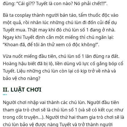
đùng: “Cái gì?!? Tuyết là con nào? Nó phải chết!!!”.
Bà ta cosplay thành người bán táo, tẩm thuốc độc vào
một quả, rồi nhân lúc những chú lùn đi đốn củi để dụ
Tuyết mua. Thật may khi đó chú lùn số 1 đang ở nhà.
Ngay khi Tuyết định cắn một miếng thì chú ngăn lại:
“Khoan đã, để tôi ăn thử xem có độc không!”.
Vừa nuốt miếng đầu tiên, chú lùn số 1 lăn đùng ra đất.
Hoàng hậu biết đã bị lộ, liền dùng vũ lực cố gắng bóp cổ
Tuyết. Liệu những chú lùn còn lại có kịp trở về nhà và
bảo vệ cho nàng?
II. LUẬT CHƠI
Người chơi nhập vai thành các chú lùn. Người đầu tiên
tham gia trò chơi sẽ là chú lùn số 1 (và sẽ có kết cục như
trong cốt truyện…). Người thứ hai tham gia trò chơi sẽ là
chú lùn bảo vệ được nàng Tuyết và trở thành người