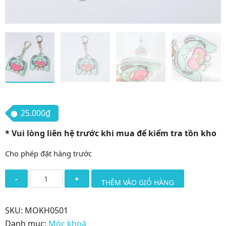
25.000
₫
* Vui lòng liên hệ trước khi mua để kiểm tra tồn kho
Cho phép đặt hàng trước
Móc
THÊM VÀO GIỎ HÀNG
khoá
Hatsune
SKU:
MOKH0501
Miku
Danh mục:
Móc khoá