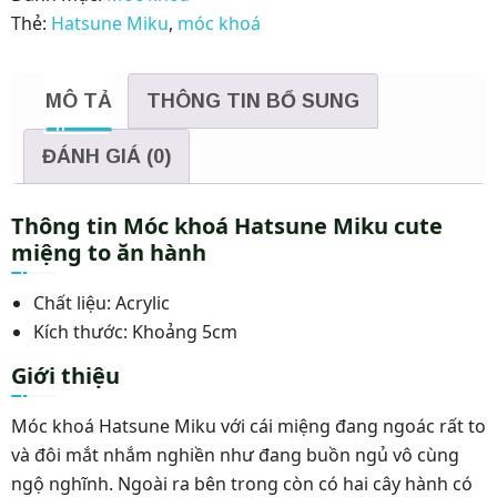
cute
Thẻ:
Hatsune Miku
,
móc khoá
miệng
to
ăn
MÔ TẢ
THÔNG TIN BỔ SUNG
hành
số
ĐÁNH GIÁ (0)
lượng
Thông tin Móc khoá Hatsune Miku cute
miệng to ăn hành
Chất liệu: Acrylic
Kích thước: Khoảng 5cm
Giới thiệu
Móc khoá Hatsune Miku với cái miệng đang ngoác rất to
và đôi mắt nhắm nghiền như đang buồn ngủ vô cùng
ngộ nghĩnh. Ngoài ra bên trong còn có hai cây hành có