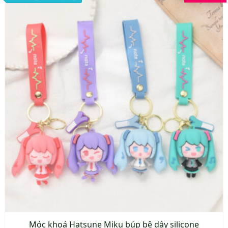
này
có
nhiều
biến
thể.
Các
tùy
chọn
có
thể
được
chọn
trên
trang
sản
phẩm
Móc khoá Hatsune Miku búp bê dây silicone