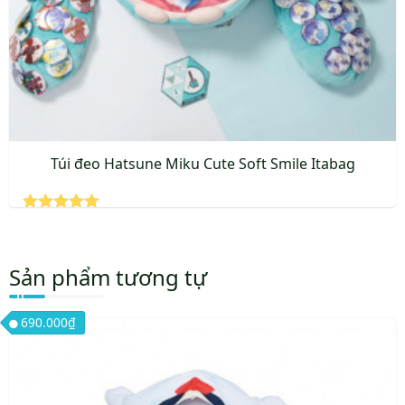
được
chọn
trên
trang
sản
phẩm
Túi đeo Hatsune Miku Cute Soft Smile Itabag
Được xếp
hạng
5.00
5 sao
Sản phẩm tương tự
690.000
₫