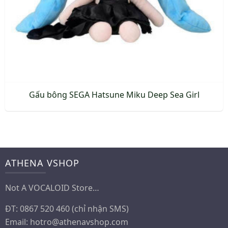
Gấu bông SEGA Hatsune Miku Deep Sea Girl
ATHENA VSHOP
Not A VOCALOID Store…
ĐT: 0867 520 460 (chỉ nhận SMS)
Email:
hotro@athenavshop.com