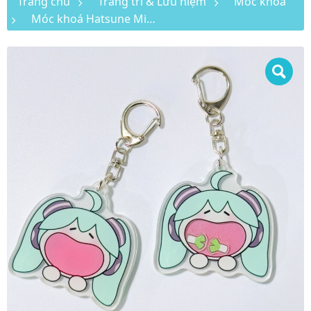
Trang chủ
Trang trí & Lưu niệm
Móc khoá
Móc khoá Hatsune Miku cute miệng to ăn hành