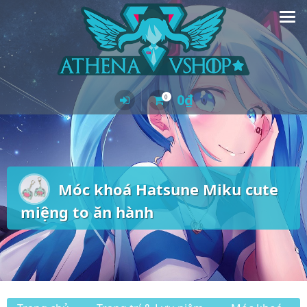
Skip
to
content
0
₫
0
Móc khoá Hatsune Miku cute
miệng to ăn hành