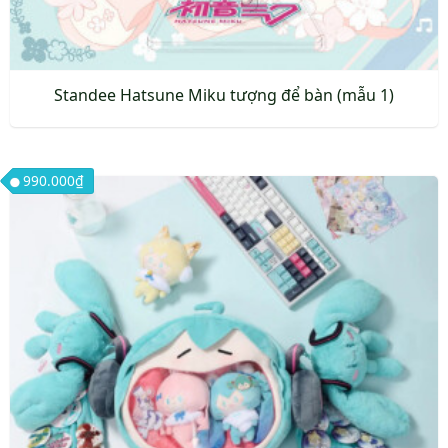
trang
sản
phẩm
Standee Hatsune Miku tượng để bàn (mẫu 1)
Sản
phẩm
990.000
₫
này
có
nhiều
biến
thể.
Các
tùy
chọn
có
thể