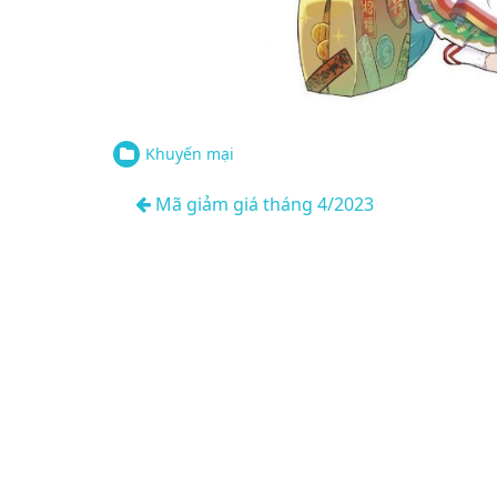
Khuyến mại
Điều
Mã giảm giá tháng 4/2023
hướng
bài
viết