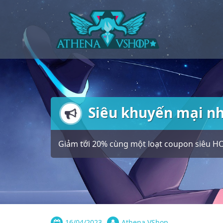
Skip
to
content
Siêu khuyến mại nh
Giảm tới 20% cùng một loạt coupon siêu HO
16/04/2023
Athena VShop